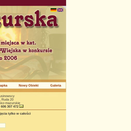
apka
Nowy Obiekt
Galeria
rusinowscy
, Ruda 20
sko-mazurskie
8 606 307 472
ęcia tylko w całości