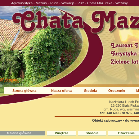
Agroturystyka - Mazury - Ruda - Wakacje - Pisz - Chata Mazurska - Wczasy
Strona główna
Nasza oferta
Stodoła
Otoczenie
M
Kazimiera i Lech P
12-230 Biała Piska
gm. Ruda, woj. warmiń
tel: +48 600 278 976, +4
Obiekt całoroczny - do wynaj
Galeria główna
Wnętrza
Stodoła
Otoczenie